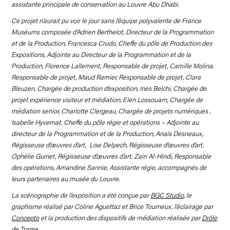
assistante principale de conservation au Louvre Abu Dhabi.
Ce projet n’aurait pu voir le jour sans l’équipe polyvalente de France
Muséums composée d’Adrien Berthelot, Directeur de la Programmation
et de la Production, Francesca Crudo, Cheffe du pôle de Production des
Expositions, Adjointe au Directeur de la Programmation et de la
Production, Florence Lallement, Responsable de projet, Camille Molina,
Responsable de projet, Maud Ramier, Responsable de projet, Clara
Bleuzen, Chargée de production d’exposition, Ines Belchi, Chargée de
projet expérience visiteur et médiation, Elen Lossouarn, Chargée de
médiation senior, Charlotte Clergeau, Chargée de projets numériques ,
Isabelle Hyvernat, Cheffe du pôle régie et opérations – Adjointe au
directeur de la Programmation et de la Production, Anaïs Desneaux,
Régisseuse d’œuvres d’art, Lise Delpech, Régisseuse d’œuvres d’art,
Ophélie Guinet, Régisseuse d’œuvres d’art, Zain Al-Hindi, Responsable
des opérations, Amandine Sannie, Assistante régie, accompagnés de
leurs partenaires au musée du Louvre.
La scénographie de l’exposition a été conçue par
BGC Studio
, le
graphisme réalisé par Coline Aguettaz et Brice Tourneux, l’éclairage par
Concepto
et la production des dispositifs de médiation réalisée par
Drôle
de Trame
.