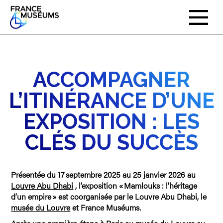
ACCOMPAGNER
L’ITINÉRANCE D’UNE
EXPOSITION : LES
CLÉS DU SUCCÈS
Présentée du 17 septembre 2025 au 25 janvier 2026 au
Louvre Abu Dhabi
, l’exposition « Mamlouks : l’héritage
d’un empire » est coorganisée par le Louvre Abu Dhabi, le
musée du Louvre
et France Muséums.